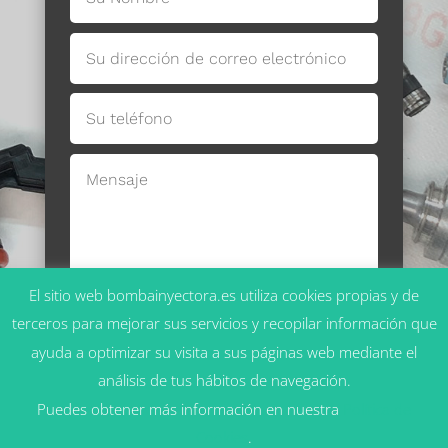
El sitio web bombainyectora.es utiliza cookies propias y de
terceros para mejorar sus servicios y recopilar información que
Enviar
ayuda a optimizar su visita a sus páginas web mediante el
análisis de tus hábitos de navegación.
Puedes obtener más información en nuestra
Política de
Cookies
.