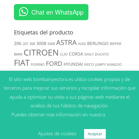
Chat en WhatsApp
Etiquetas del producto
ASTRA
206
3008
BERLINGO
207
308
5008
AUDI
BIPPER
CITROEN
CORSA
BMW
CLIO
DAILY
DUCATO
FIAT
FORD
HYUNDAI
FIORINO
IVECO
JUMPY
KANGOO
MERCEDES
MERIVA
MEGANE
KIA
El sitio web bombainyectora.es utiliza cookies propias y de
NISSAN
MITSUBISHI
MONDEO
NAVARA
terceros para mejorar sus servicios y recopilar información que
OPEL
PEUGEOT
PAJERO
PATHFINDER
ayuda a optimizar su visita a sus páginas web mediante el
RENAULT
análisis de tus hábitos de navegación.
SHOGUN
SPRINTER
SUZUKI
TRANSIT
V50
VOLKSWAGEN
Puedes obtener más información en nuestra
Política de
VAUXHALL
VOLVO
ZAFIRA
VECTRA
Cookies
.
Ajustes de cookies
Aceptar