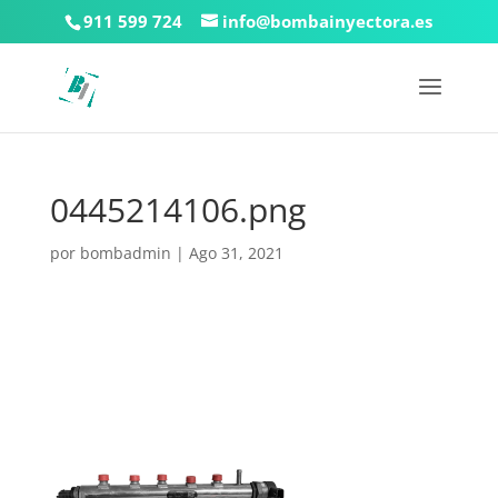
911 599 724
info@bombainyectora.es
0445214106.png
por
bombadmin
|
Ago 31, 2021