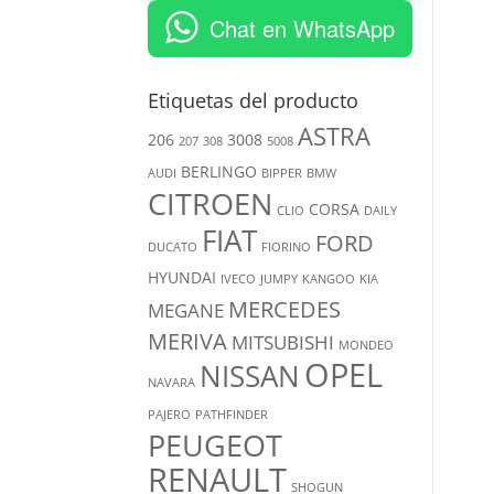
Chat en WhatsApp
Etiquetas del producto
ASTRA
206
3008
207
308
5008
BERLINGO
AUDI
BIPPER
BMW
CITROEN
CORSA
CLIO
DAILY
FIAT
FORD
DUCATO
FIORINO
HYUNDAI
IVECO
JUMPY
KANGOO
KIA
MERCEDES
MEGANE
MERIVA
MITSUBISHI
MONDEO
OPEL
NISSAN
NAVARA
PAJERO
PATHFINDER
PEUGEOT
RENAULT
SHOGUN