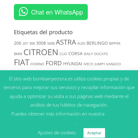
Chat en WhatsApp
Etiquetas del producto
ASTRA
206
3008
BERLINGO
207
308
5008
AUDI
BIPPER
CITROEN
CORSA
BMW
CLIO
DAILY
DUCATO
FIAT
FORD
HYUNDAI
FIORINO
IVECO
JUMPY
KANGOO
MERCEDES
MERIVA
MEGANE
KIA
El sitio web bombainyectora.es utiliza cookies propias y de
NISSAN
MITSUBISHI
MONDEO
NAVARA
terceros para mejorar sus servicios y recopilar información que
OPEL
PEUGEOT
PAJERO
PATHFINDER
ayuda a optimizar su visita a sus páginas web mediante el
RENAULT
análisis de tus hábitos de navegación.
SHOGUN
SPRINTER
SUZUKI
TRANSIT
V50
VOLKSWAGEN
Puedes obtener más información en nuestra
Política de
VAUXHALL
VOLVO
ZAFIRA
VECTRA
Cookies
.
Ajustes de cookies
Aceptar