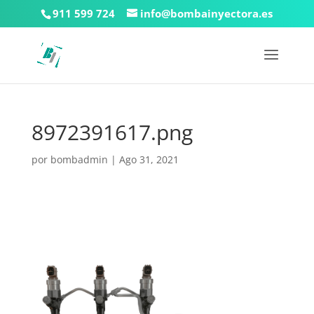
911 599 724
info@bombainyectora.es
8972391617.png
por
bombadmin
|
Ago 31, 2021