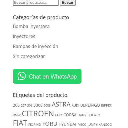
Buscar
Buscar
por:
Categorías de producto
Bomba Inyectora
Inyectores
Rampas de inyección
Sin categorizar
Chat en WhatsApp
Etiquetas del producto
ASTRA
206
3008
BERLINGO
207
308
5008
AUDI
BIPPER
CITROEN
CORSA
BMW
CLIO
DAILY
DUCATO
FIAT
FORD
HYUNDAI
FIORINO
IVECO
JUMPY
KANGOO