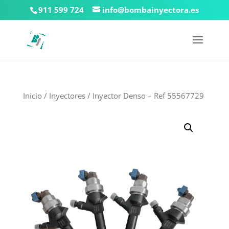
911 599 724
info@bombainyectora.es
Inicio
/
Inyectores
/ Inyector Denso – Ref 55567729