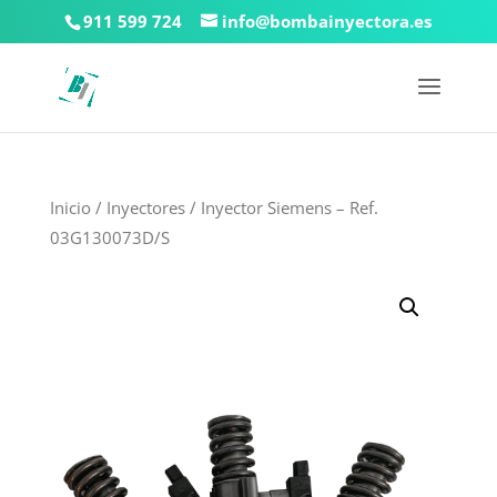
911 599 724
info@bombainyectora.es
Inicio
/
Inyectores
/ Inyector Siemens – Ref.
03G130073D/S